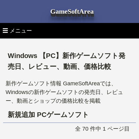
GameSoftArea
☰ メニュー
▽ 月別ゲームソフト発売日
Windows 【PC】新作ゲームソフト発
▽ 機種別ゲームソフト発売日
全ゲームソフト発売日一覧
売日、レビュー、動画、価格比較
▽ ゲーム機 本体
全機種 新作ゲーム
PS5ゲームソフト
新作ゲームソフト情報 GameSoftAreaでは、
Windowsの新作ゲームソフトの発売日、レビュ
▽ ゲームソフトを探す
最新ゲーム機 本体
PlayStation 5 新作ゲーム
PS4ゲームソフト
ー、動画とショップの価格比較を掲載
タイトル検索
PlayStation 5本体
PlayStation 4 新作ゲーム
新規追加 PCゲームソフト
Switchゲームソフト
ジャンルタグより探す
全 70 件中 1 ページ目
PlayStation 4本体
Nintendo Switch 新作ゲーム
Xbox Seriesゲームソフト