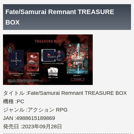
Nintendo Switch本体
Xbox Series X|S 新作ゲーム
PCゲームソフト
Fate/Samurai Remnant TREASURE
BOX
Xbox Series X|S本体
PC 新作ゲーム
タイトル :Fate/Samurai Remnant TREASURE BOX
機種 :PC
ジャンル :アクション RPG
JAN :4988615189869
発売日 :2023年09月28日