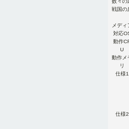
数々の
戦国の
メディ
対応O
動作C
U
動作メ
リ
仕様1
仕様2