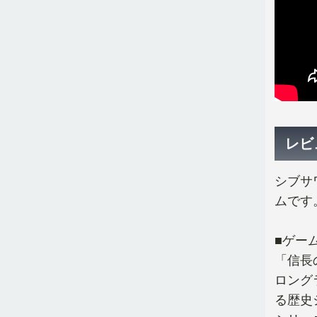
レビ
シブサ
ムです
■ゲー
「信長
ロング
る歴史