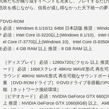
武将たちが織り成すイベントも充実し、プレイするたび
息吹を感じながら、信長が成し得なかった天下統一の夢
ア
DVD-ROM
S
必須：Windows 8.1/10/11 64bit 日本語版 推奨：Windo
P
必須：Intel Core i3-3220以上(Windows 8.1/10)、Intel
el Core i7-3770以上(Windows 10)、Intel Core i3-835
モ
必須：4 GB RAM 以上 推奨：8 GB RAM 以上
［ディスプレイ］ 必須：1280x720ピクセル 以上 推奨
ード］ 必須：16bitステレオ 48KHz WAVE形式 再生可
ラウンド 48KHz WAVE形式 再生可能なサウンドボー
量 ［DVD-ROMドライブ］※DVDドライブ非搭載
能 ［ネットワーク接続環境］
［ビデオカード］ 必須：NVIDIA GeForce GTX 660(2GB
上 推奨：NVIDIA GeForce GTX 1060(6GB) 以上、A