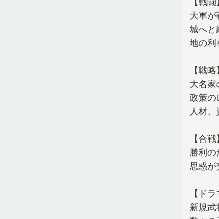
【戦闘
大軍が
城へと
地の利
【戦略
大名家
政策の
人材、
【合戦
勝利の
思惑が
【ドラ
新規武