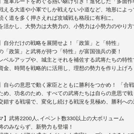
】進軍ルートをめぐる熱い駆け引き！進化した「多面作
戦える大道や小軍でしか戦えない小道など、地形によっ
続く道を多く押さえれば攻城戦も格段に有利に。
を活かし、大勢力は大勢力の、小勢力は小勢力のやり方
】自分だけの戦略を展開せよ！「政策」と「特性」
の「政策」と武将が持つ「特性」が富国強兵の要！
レベルアップや、城主とそれを補佐する武将たちの特性
資金、時間を戦略的に活用し、理想の勢力を作り上げろ
】自らの意思で動く家臣とともに勝利をつかめ！ 「合
ため、功名のため、すべての武将たちは自らの意思で戦
交錯する戦場で、変化し続ける戦況を見極め、勝利への
マ】武将2200人､イベント数330以上の大ボリューム
将のみならず、新勢力も登場！