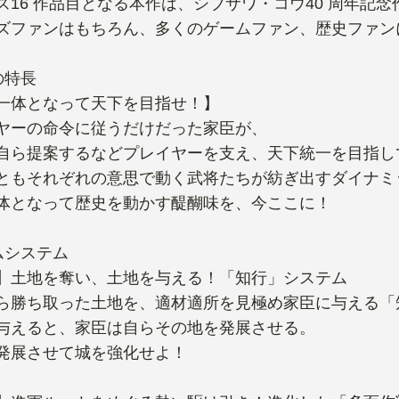
ズ16 作品目となる本作は、シブサワ・コウ40 周年記念
ズファンはもちろん、多くのゲームファン、歴史ファン
の特長
一体となって天下を目指せ！】
ヤーの命令に従うだけだった家臣が、
自ら提案するなどプレイヤーを支え、天下統一を目指し
ともそれぞれの意思で動く武将たちが紡ぎ出すダイナミ
体となって歴史を動かす醍醐味を、今ここに！
ムシステム
】土地を奪い、土地を与える！「知行」システム
ら勝ち取った土地を、適材適所を見極め家臣に与える「
与えると、家臣は自らその地を発展させる。
発展させて城を強化せよ！