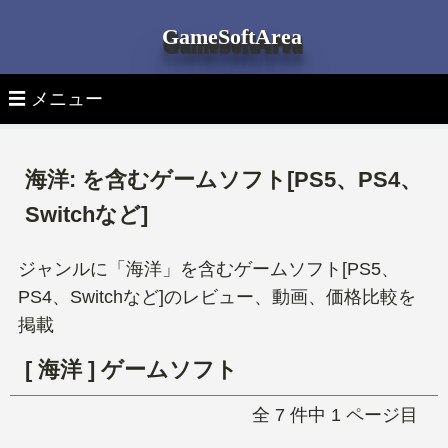
GameSoftArea
☰ メニュー
▽ 月別ゲームソフト発売日
海洋: を含むゲームソフト[PS5、PS4、
▽ 機種別ゲームソフト発売日
全ゲームソフト発売日一覧
Switchなど]
▽ ゲーム機 本体
全機種 新作ゲーム
PS5ゲームソフト
ジャンルに「海洋」を含むゲームソフト[PS5、
PS4、Switchなど]のレビュー、動画、価格比較を
▽ ゲームソフトを探す
最新ゲーム機 本体
PlayStation 5 新作ゲーム
PS4ゲームソフト
掲載
タイトル検索
PlayStation 5本体
PlayStation 4 新作ゲーム
[ 海洋 ] ゲームソフト
Switchゲームソフト
ジャンルタグより探す
全 7 件中 1 ページ目
PlayStation 4本体
Nintendo Switch 新作ゲーム
Xbox Seriesゲームソフト