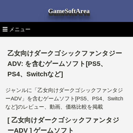
GameSoftArea
☰ メニュー
▽ 月別ゲームソフト発売日
乙女向けダークゴシックファンタジー
▽ 機種別ゲームソフト発売日
全ゲームソフト発売日一覧
ADV: を含むゲームソフト[PS5、
PS4、Switchなど]
▽ ゲーム機 本体
全機種 新作ゲーム
PS5ゲームソフト
ジャンルに「乙女向けダークゴシックファンタジ
▽ ゲームソフトを探す
最新ゲーム機 本体
PlayStation 5 新作ゲーム
PS4ゲームソフト
ーADV」を含むゲームソフト[PS5、PS4、Switch
タイトル検索
など]のレビュー、動画、価格比較を掲載
PlayStation 5本体
PlayStation 4 新作ゲーム
Switchゲームソフト
[ 乙女向けダークゴシックファンタジ
ジャンルタグより探す
PlayStation 4本体
Nintendo Switch 新作ゲーム
Xbox Seriesゲームソフト
ーADV ] ゲームソフト