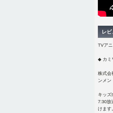
レビ
TVア
◆ カ
株式会
ンメン
キッズ
7:3
けます