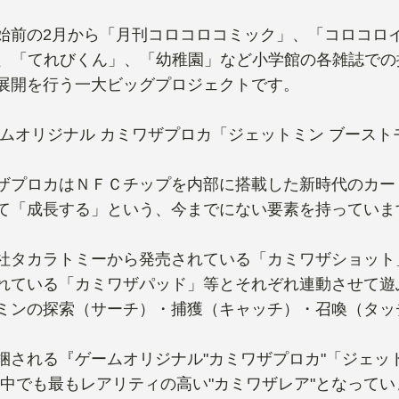
始前の2月から「月刊コロコロコミック」、「コロコロ
al」、「てれびくん」、「幼稚園」など小学館の各雑誌で
展開を行う一大ビッグプロジェクトです。
ームオリジナル カミワザプロカ「ジェットミン ブース
ザプロカはＮＦＣチップを内部に搭載した新時代のカー
て「成長する」という、今までにない要素を持っていま
社タカラトミーから発売されている「カミワザショット
れている「カミワザパッド」等とそれぞれ連動させて遊
ミンの探索（サーチ）・捕獲（キャッチ）・召喚（タッ
梱される『ゲームオリジナル"カミワザプロカ"「ジェッ
の中でも最もレアリティの高い"カミワザレア"となってい