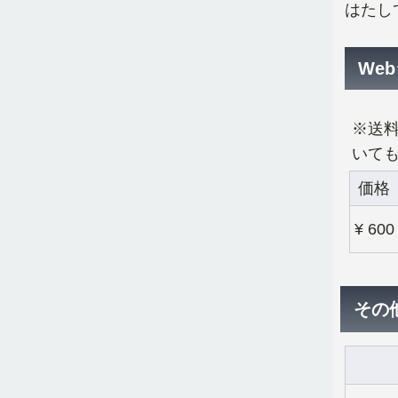
はたし
We
※送
いても
価格
¥ 600
その他