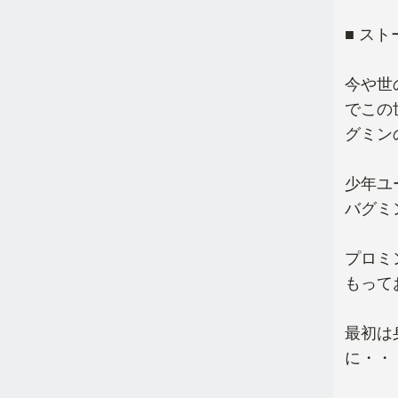
■ ス
今や世
でこの
グミン
少年ユ
バグミ
プロミ
もって
最初は
に・・