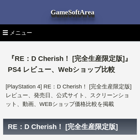
GameSoftArea
☰ メニュー
▽ 月別ゲームソフト発売日
『RE：D Cherish！ [完全生産限定版]』
全ゲームソフト発売日一覧
▽ 機種別ゲームソフト発売日
PS4 レビュー、Webショップ比較
全機種 新作ゲーム
▽ ゲーム機 本体
PS5ゲームソフト
[PlayStation 4] RE：D Cherish！ [完全生産限定版]
レビュー、発売日、公式サイト、スクリーンショ
最新ゲーム機 本体
▽ ゲームソフトを探す
PlayStation 5 新作ゲーム
PS4ゲームソフト
ット、動画、WEBショップ価格比較を掲載
タイトル検索
PlayStation 5本体
PlayStation 4 新作ゲーム
Switchゲームソフト
RE：D Cherish！ [完全生産限定版]
ジャンルタグより探す
PlayStation 4本体
Nintendo Switch 新作ゲーム
Xbox Seriesゲームソフト