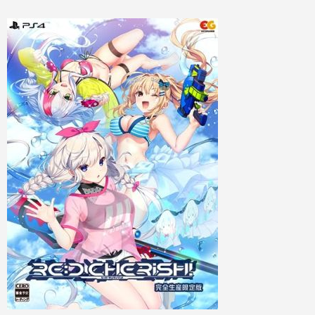
Nintendo Switch本体
Xbox Series X|S 新作ゲーム
PCゲームソフト
Xbox Series X|S本体
PC 新作ゲーム