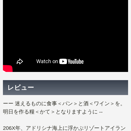
レビュー
ーー 迷えるものに食事＜パン＞と酒＜ワイン＞を。
明日を作る糧＜かて＞となりますように --
206X年、アドリシナ海上に浮かぶリゾートアイラン