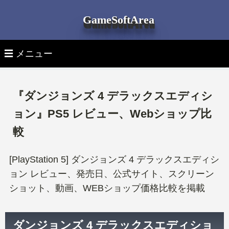
GameSoftArea
☰ メニュー
▽ 月別ゲームソフト発売日
『ダンジョンズ 4 デラックスエディシ
全ゲームソフト発売日一覧
▽ 機種別ゲームソフト発売日
ョン』PS5 レビュー、Webショップ比
較
全機種 新作ゲーム
▽ ゲーム機 本体
PS5ゲームソフト
[PlayStation 5] ダンジョンズ 4 デラックスエディシ
最新ゲーム機 本体
▽ ゲームソフトを探す
PlayStation 5 新作ゲーム
PS4ゲームソフト
ョン レビュー、発売日、公式サイト、スクリーン
ショット、動画、WEBショップ価格比較を掲載
タイトル検索
PlayStation 5本体
PlayStation 4 新作ゲーム
Switchゲームソフト
ジャンルタグより探す
PlayStation 4本体
Nintendo Switch 新作ゲーム
Xbox Seriesゲームソフト
ダンジョンズ 4 デラックスエディショ