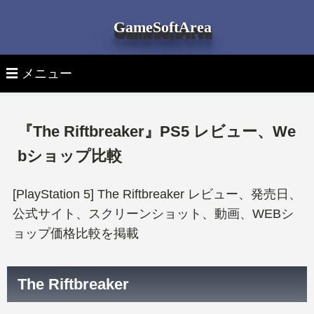
GameSoftArea
☰ メニュー
▽ 月別ゲームソフト発売日
『The Riftbreaker』PS5 レビュー、We
全ゲームソフト発売日一覧
▽ 機種別ゲームソフト発売日
bショップ比較
全機種 新作ゲーム
▽ ゲーム機 本体
PS5ゲームソフト
[PlayStation 5] The Riftbreaker レビュー、発売日、
公式サイト、スクリーンショット、動画、WEBシ
最新ゲーム機 本体
▽ ゲームソフトを探す
PlayStation 5 新作ゲーム
PS4ゲームソフト
ョップ価格比較を掲載
タイトル検索
PlayStation 5本体
PlayStation 4 新作ゲーム
Switchゲームソフト
The Riftbreaker
ジャンルタグより探す
PlayStation 4本体
Nintendo Switch 新作ゲーム
Xbox Seriesゲームソフト