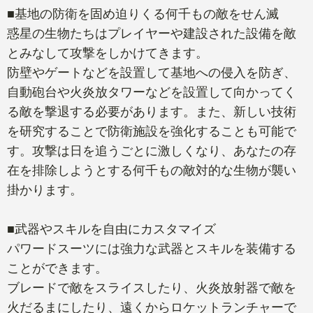
■基地の防衛を固め迫りくる何千もの敵をせん滅
惑星の生物たちはプレイヤーや建設された設備を敵
とみなして攻撃をしかけてきます。
防壁やゲートなどを設置して基地への侵入を防ぎ、
自動砲台や火炎放タワーなどを設置して向かってく
る敵を撃退する必要があります。また、新しい技術
を研究することで防衛施設を強化することも可能で
す。攻撃は日を追うごとに激しくなり、あなたの存
在を排除しようとする何千もの敵対的な生物が襲い
掛かります。
■武器やスキルを自由にカスタマイズ
パワードスーツには強力な武器とスキルを装備する
ことができます。
ブレードで敵をスライスしたり、火炎放射器で敵を
火だるまにしたり、遠くからロケットランチャーで