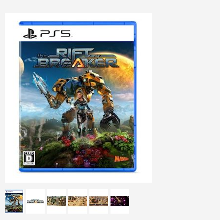
Nintendo Switch本体
Xbox Series X|S 新作ゲーム
PCゲームソフト
Xbox Series X|S本体
PC 新作ゲーム