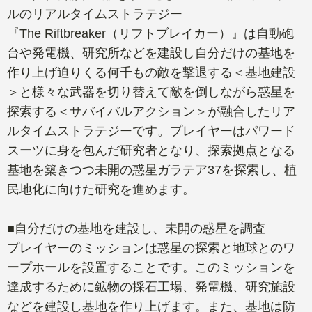
ルのリアルタイムストラテジー
『The Riftbreaker（リフトブレイカー）』は自動砲
台や発電機、研究所などを建設し自分だけの基地を
作り上げ迫りくる何千もの敵を撃退する＜基地建設
＞と様々な武器を切り替えて敵を倒しながら惑星を
探索する＜サバイバルアクション＞が融合したリア
ルタイムストラテジーです。プレイヤーはパワード
スーツに身を包んだ研究者となり、探索拠点となる
基地を築きつつ未開の惑星ガラテア37を探索し、植
民地化に向けた研究を進めます。
■自分だけの基地を建設し、未開の惑星を調査
プレイヤーのミッションは惑星の探索と地球とのワ
ープホールを設置することです。このミッションを
達成するために鉱物の採石工場、発電機、研究施設
などを建設し基地を作り上げます。また、基地は防