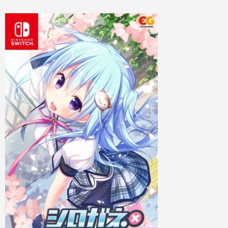
Nintendo Switch本体
Xbox Series X|S 新作ゲーム
PCゲームソフト
Xbox Series X|S本体
PC 新作ゲーム