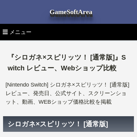
GameSoftArea
☰ メニュー
▽ 月別ゲームソフト発売日
『シロガネ×スピリッツ！ [通常版]』S
全ゲームソフト発売日一覧
▽ 機種別ゲームソフト発売日
witch レビュー、Webショップ比較
全機種 新作ゲーム
▽ ゲーム機 本体
PS5ゲームソフト
[Nintendo Switch] シロガネ×スピリッツ！ [通常版]
レビュー、発売日、公式サイト、スクリーンショ
最新ゲーム機 本体
▽ ゲームソフトを探す
PlayStation 5 新作ゲーム
PS4ゲームソフト
ット、動画、WEBショップ価格比較を掲載
タイトル検索
PlayStation 5本体
PlayStation 4 新作ゲーム
Switchゲームソフト
シロガネ×スピリッツ！ [通常版]
ジャンルタグより探す
PlayStation 4本体
Nintendo Switch 新作ゲーム
Xbox Seriesゲームソフト