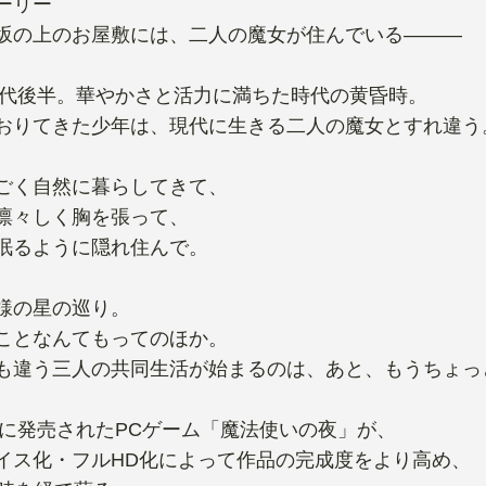
ーリー
坂の上のお屋敷には、二人の魔女が住んでいる―――
0年代後半。華やかさと活力に満ちた時代の黄昏時。
おりてきた少年は、現代に生きる二人の魔女とすれ違う
ごく自然に暮らしてきて、
凛々しく胸を張って、
眠るように隠れ住んで。
様の星の巡り。
ことなんてもってのほか。
も違う三人の共同生活が始まるのは、あと、もうちょっ
2年に発売されたPCゲーム「魔法使いの夜」が、
イス化・フルHD化によって作品の完成度をより高め、