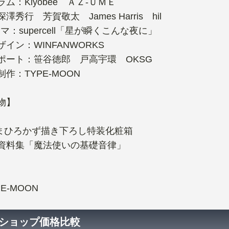
ム：Kiyobee ＡＺ-ＵＭＥ
澤秀行 芳賀敬太 James Harris hil
マ：supercell「星が瞬くこんな夜に」
イン：WINFANWORKS
ポート：笹谷徳郎 戸高宇環 OKSG
作：TYPE-MOON
物】
まひろかず描き下ろし特装化粧箱
資料集「魔法使いの基礎音律」
YPE-MOON
bショップ価格比較