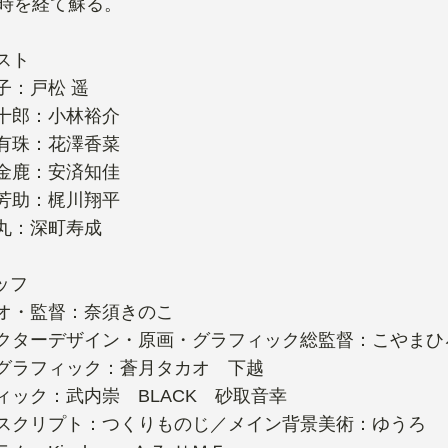
の時を経て蘇る。
スト
子：戸松 遥
十郎：小林裕介
有珠：花澤香菜
金鹿：安済知佳
芳助：梶川翔平
丸：深町寿成
ッフ
オ・監督：奈須きのこ
クターデザイン・原画・グラフィック総監督：こやまひ
グラフィック：蒼月タカオ 下越
ィック：武内崇 BLACK 砂取音幸
スクリプト：つくりものじ／メイン背景美術：ゆうろ