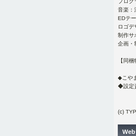
プログラ
音楽：深
EDテー
ロゴデザ
制作サ
企画・制
【同梱
◆こや
◆設定
(c) T
We