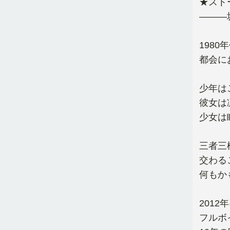
★スト
―――
198
都会に
少年は
彼女は
少女は
三者三
交わる
何もか
201
フルボ