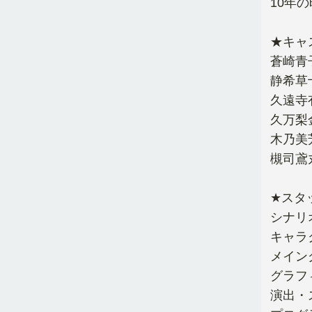
10年
★キャ
蒼崎青
静希草
久遠寺
久万梨
木乃美
槻司鳶
★スタ
シナリ
キャラ
メイン
グラフ
演出・