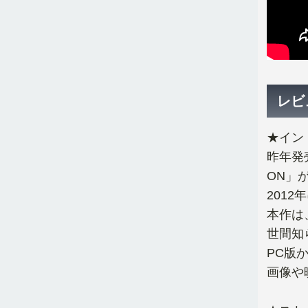
レビ
★イン
昨年発売
ON」
2012
本作は
世間知
PC版
画像や