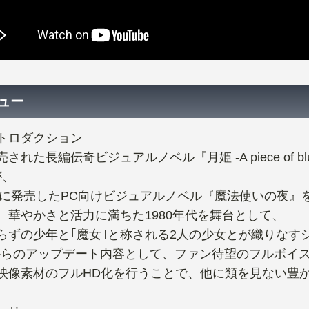
ュー
トロダクション
された長編伝奇ビジュアルノベル『月姫 -A piece of blue
が、
年に発売したPC向けビジュアルノベル『魔法使いの夜』をPla
、華やかさと活力に満ちた1980年代を舞台として、
らずの少年と｢魔女｣と称される2人の少女とが織りなす
からのアップデート内容として、ファン待望のフルボイ
映像素材のフルHD化を行うことで、他に類を見ない豊