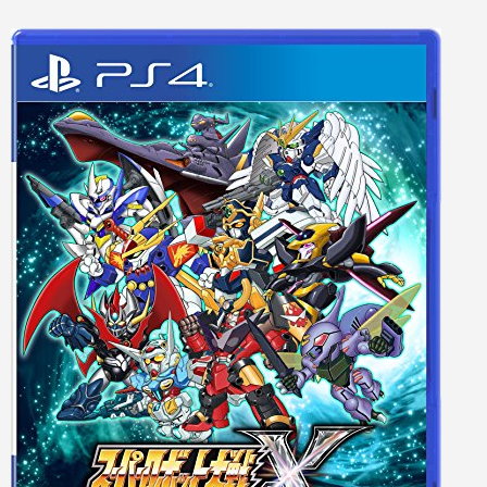
Nintendo Switch本体
Xbox Series X|S 新作ゲーム
PCゲームソフト
Xbox Series X|S本体
PC 新作ゲーム