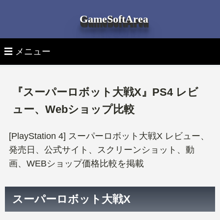
GameSoftArea
☰ メニュー
▽ 月別ゲームソフト発売日
『スーパーロボット大戦X』PS4 レビ
全ゲームソフト発売日一覧
▽ 機種別ゲームソフト発売日
ュー、Webショップ比較
全機種 新作ゲーム
▽ ゲーム機 本体
PS5ゲームソフト
[PlayStation 4] スーパーロボット大戦X レビュー、
発売日、公式サイト、スクリーンショット、動
最新ゲーム機 本体
▽ ゲームソフトを探す
PlayStation 5 新作ゲーム
PS4ゲームソフト
画、WEBショップ価格比較を掲載
タイトル検索
PlayStation 5本体
PlayStation 4 新作ゲーム
Switchゲームソフト
スーパーロボット大戦X
ジャンルタグより探す
PlayStation 4本体
Nintendo Switch 新作ゲーム
Xbox Seriesゲームソフト